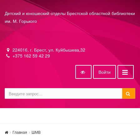
Детский и юношеский отделы Брестской областной библиотеки
им. М. Горького
224016, г. Брест, ул. Куйбышева,32
+375 162 59 42 29
Войти
Главная
ШМВ