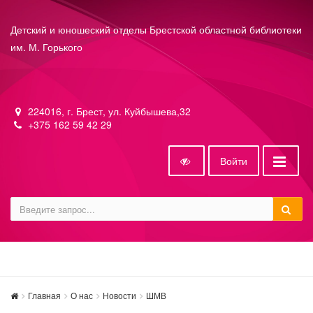
Детский и юношеский отделы Брестской областной библиотеки
им. М. Горького
224016, г. Брест, ул. Куйбышева,32
+375 162 59 42 29
Войти
Главная
О нас
Новости
ШМВ