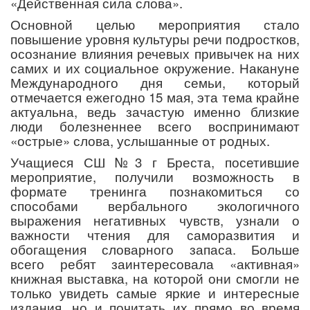
«Действенная сила слова».
Основной целью мероприятия стало
повышение уровня культуры речи подростков,
осознание влияния речевых привычек на них
самих и их социальное окружение. Накануне
Международного дня семьи, который
отмечается ежегодно 15 мая, эта тема крайне
актуальна, ведь зачастую именно близкие
люди болезненнее всего воспринимают
«острые» слова, услышанные от родных.
Учащиеся СШ №3 г Бреста, посетившие
мероприятие, получили возможность в
формате тренинга познакомиться со
способами вербального экологичного
выражения негативных чувств, узнали о
важности чтения для саморазвития и
обогащения словарного запаса. Больше
всего ребят заинтересовала «активная»
книжная выставка, на которой они смогли не
только увидеть самые яркие и интересные
издания, но и почитать их прямо во время