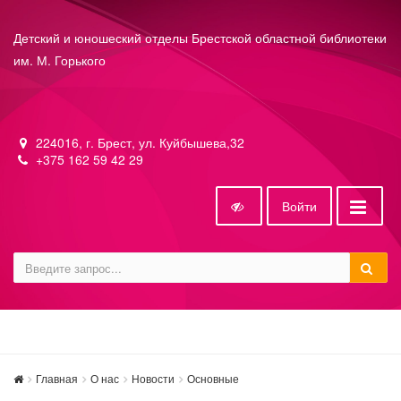
Детский и юношеский отделы Брестской областной библиотеки
им. М. Горького
224016, г. Брест, ул. Куйбышева,32
+375 162 59 42 29
Войти
Главная
О нас
Новости
Основные