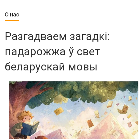
О нас
Разгадваем загадкі:
падарожжа ў свет
беларускай мовы