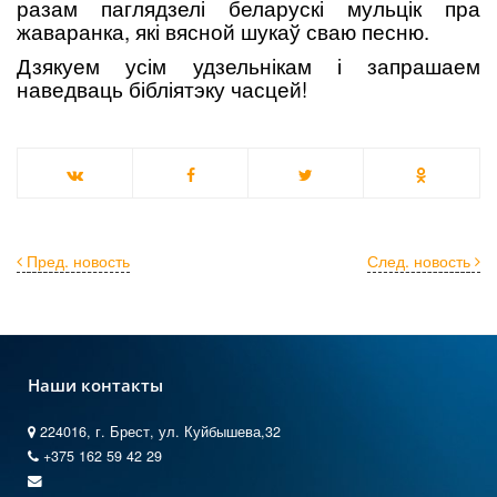
разам паглядзелі беларускі мульцік пра
жаваранка, які вясной шукаў сваю песню.
Дзякуем усім удзельнікам і запрашаем
наведваць бібліятэку часцей!
Пред. новость
След. новость
Наши контакты
224016, г. Брест, ул. Куйбышева,32
+375 162 59 42 29