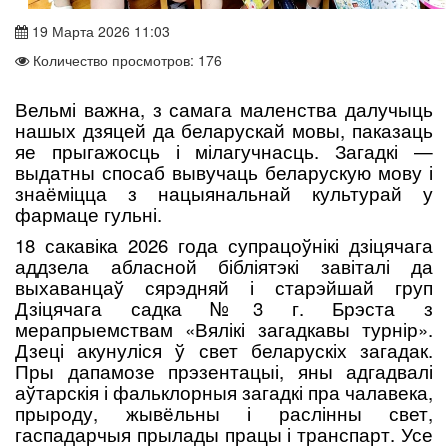
19 Марта 2026 11:03
Количество просмотров: 176
Вельмі важна, з самага маленства далучыць
нашых дзяцей да беларускай мовы, паказаць
яе прыгажосць і мілагучнасць. Загадкі —
выдатны спосаб вывучаць беларускую мову і
знаёміцца з нацыянальнай культурай у
фармаце гульні.
18 сакавіка 2026 года супрацоўнікі дзіцячага
аддзела абласной бібліятэкі завіталі да
выхаванцаў сярэдняй і старэйшай груп
Дзіцячага садка №3 г. Брэста з
мерапрыемствам «Вялікі загадкавы турнір».
Дзеці акунуліся ў свет беларускіх загадак.
Пры дапамозе прэзентацыі, яны адгадвалі
аўтарскія і фальклорныя загадкі пра чалавека,
прыроду, жывёльны і раслінны свет,
гаспадарчыя прылады працы і транспарт. Усе