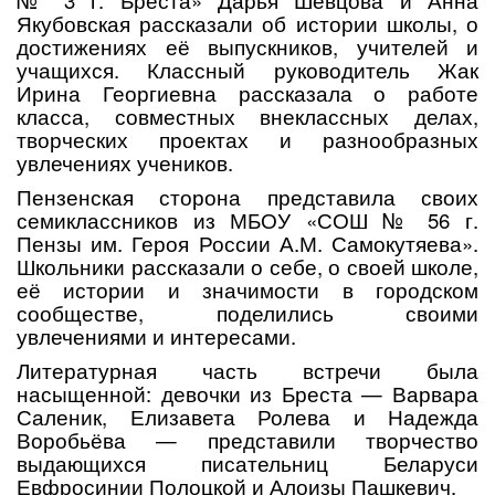
№ 3 г. Бреста» Дарья Шевцова и Анна
Якубовская рассказали об истории школы, о
достижениях её выпускников, учителей и
учащихся. Классный руководитель Жак
Ирина Георгиевна рассказала о работе
класса, совместных внеклассных делах,
творческих проектах и разнообразных
увлечениях учеников.
Пензенская сторона представила своих
семиклассников из МБОУ «СОШ № 56 г.
Пензы им. Героя России А.М. Самокутяева».
Школьники рассказали о себе, о своей школе,
её истории и значимости в городском
сообществе, поделились своими
увлечениями и интересами.
Литературная часть встречи была
насыщенной: девочки из Бреста — Варвара
Саленик, Елизавета Ролева и Надежда
Воробьёва — представили творчество
выдающихся писательниц Беларуси
Евфросинии Полоцкой и Алоизы Пашкевич.