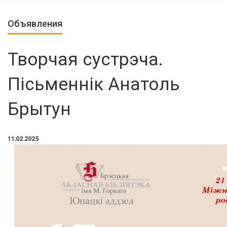
Объявления
Творчая сустрэча.
Пісьменнік Анатоль
Брытун
11.02.2025