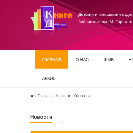
Детский и юношеский отдел
библиотеки им. М. Горького
ГЛАВНАЯ
О НАС
ШМВ
Н
АРХИВ
Главная
Новости
Основные
Новости