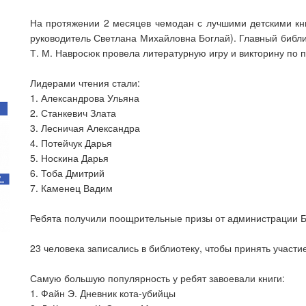
На протяжении 2 месяцев чемодан с лучшими детскими кни
руководитель Светлана Михайловна Боглай). Главный библ
Т. М. Навросюк провела литературную игру и викторину по 
Лидерами чтения стали:
1. Александрова Ульяна
2. Станкевич Злата
3. Лесничая Александра
4. Потейчук Дарья
5. Носкина Дарья
6. Тоба Дмитрий
7. Каменец Вадим
Ребята получили поощрительные призы от администрации Бр
23 человека записались в библиотеку, чтобы принять участие
Самую большую популярность у ребят завоевали книги:
1. Файн Э. Дневник кота-убийцы