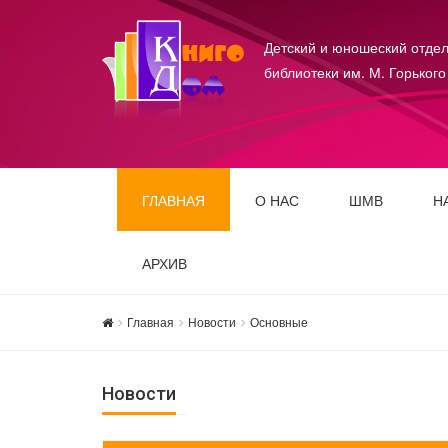
Детский и юношеский отдел
библиотеки им. М. Горького
ГЛАВНАЯ
О НАС
ШМВ
Н
АРХИВ
Главная
Новости
Основные
Новости