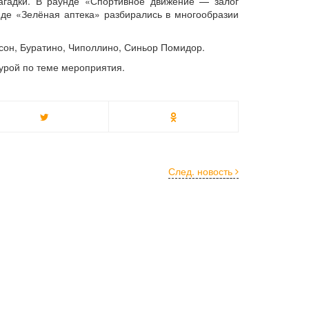
загадки. В раунде «Спортивное движение — залог
унде «Зелёная аптека» разбирались в многообразии
лсон, Буратино, Чиполлино, Синьор Помидор.
турой по теме мероприятия.
След. новость