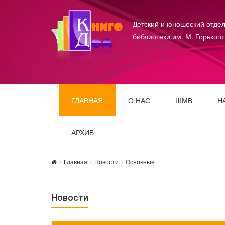
Детский и юношеский отдел
библиотеки им. М. Горького
ГЛАВНАЯ
О НАС
ШМВ
Н
АРХИВ
Главная
Новости
Основные
Новости