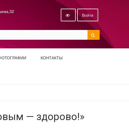
ышева,32
Войти
ФОТОГРАФИИ
КОНТАКТЫ
овым — здорово!»