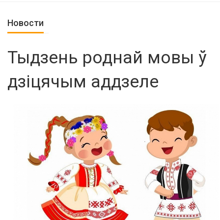
Новости
Тыдзень роднай мовы ў
дзіцячым аддзеле