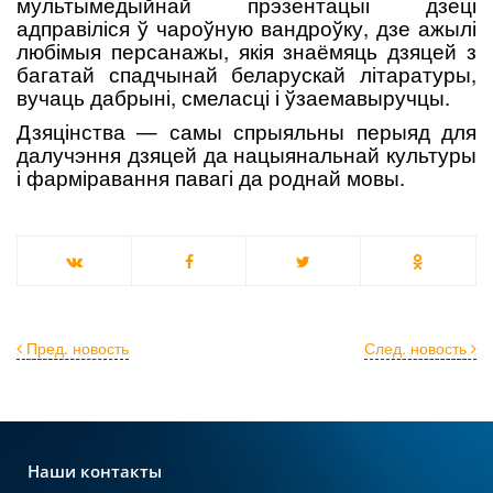
мультымедыйнай прэзентацыі дзеці
адправіліся ў чароўную вандроўку, дзе ажылі
любімыя персанажы, якія знаёмяць дзяцей з
багатай спадчынай беларускай літаратуры,
вучаць дабрыні, смеласці і ўзаемавыручцы.
Дзяцінства — самы спрыяльны перыяд для
далучэння дзяцей да нацыянальнай культуры
і фарміравання павагі да роднай мовы.
Пред. новость
След. новость
Наши контакты