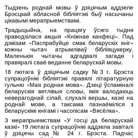
Тыдзень роднай мовы ў дзіцячым аддзеле
Брэсцкай абласной бібліятэкі быў насычаны
цікавымі мерапрыемствамі.
Традыцыйна, на працягу ўсяго тыдня
праводзілася акцыя «Кніжнае канфеці». Пад
дэвізам «Паспрабуйце смак беларускіх кніг»
кожны чытач атрымліваў бібліяцукерку.
Маленькія чытачы адгадвалі загадкі і
правяралі сваё веданне беларускай мовы.
18 лютага ў дзіцячым садку №3 г. Брэста
супрацоўнікі бібліятэкі правялі літаратурную
гульню «Мая родная мова». Дзеці ўспаміналі
беларускія ветлівыя словы, якія валодаюць
неверагоднай сілай, слухалі вершы, казкi на
роднай мове, а таксама пазнаёміліся з
беларускімі кнігамі і часопісам «Вясёлка».
З мерапрыемствам «У госці да беларускай
казкі» 19 лютага супрацоўнікі аддзела завіталі
ў дзіцячы сад № 24 г. Брэста. Падчас