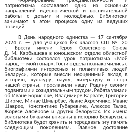
Формирование гражданственности и
патриотизма составляют одно из основных
направлений идеологической и воспитательной
работы с детьми и молодёжью. Библиотеки
занимают в этом процессе одну из ведущих
позиций.
В День народного единства — 17 сентября
2024 г. — для учащихся 8-х классов СШ № 20
г. Бреста имени Героя Советского Союза
Д. М. Карбышева в юношеском отделе областной
библиотеки состоялся урок патриотизма «Мой
народ — мой гонар». Гости отдела познакомились с
биографиями интересных и талантливых людей
Беларуси, которые внесли неоценимый вклад в
историю, культуру, науку, литературу и спорт
нашей страны, прославили нашу Родину своими
подвигами и созидательным трудом.
Ребята узнали
об Иване Борисюке, Владимире Карвате, Григории
Ширме, Минае Шмырёве, Иване Ахремчике, Иване
Шаврее, Константине Губаревиче, Алексее Талае,
Жоресе Алфёрове и других белорусах. Их имена
золотыми буквами вписаны в историю Беларуси, а
библиотека будет хранить и передавать эту память
следующим поколениям. Главное достояние