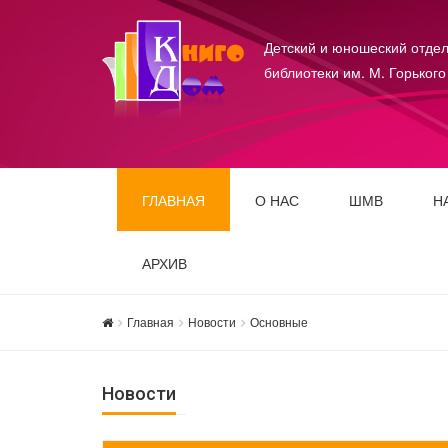
Детский и юношеский отдел
библиотеки им. М. Горького
ГЛАВНАЯ
О НАС
ШМВ
Н
АРХИВ
Главная
Новости
Основные
Новости