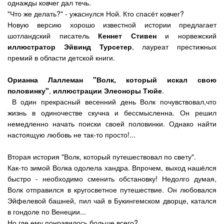
однажды ковчег дал течь.
"Что же делать?" - ужаснулся Ной. Кто спасёт ковчег?
Новую версию хорошо известной истории предлагает
шотландский писатель
Кеннет Стивен
и норвежский
иллюстратор Эйвинд Турсетер
, лауреат престижных
премий в области детской книги.
Орианна Лаллеман "Волк, который искал свою
половинку"
,
иллюстрации Элеоноры Тюйе
.
В один прекрасный весенний день Волк почувствовал,что
жизнь в одиночестве скучна и бессмысленна. Он решил
немедленно начать поиски своей половинки. Однако найти
настоящую любовь не так-то просто!...
Вторая история "Волк, который путешествовал по свету".
Как-то зимой Волка одолела хандра. Впрочем, выход нашёлся
быстро - необходимо сменить обстановку! Недолго думая,
Волк отправился в кругосветное путешествие. Он любовался
Эйфелевой башней, пил чай в Букингемском дворце, катался
в гондоле по Венеции...
Но где ему понравилось больше всего?