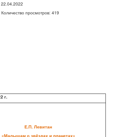
22.04.2022
Количество просмотров: 419
2 г.
Е.П. Левитан
«Малышам о звёздах и планетах»