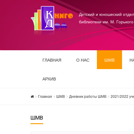
Детский и юношеский отдел
библиотеки им. М. Горького
ГЛАВНАЯ
О НАС
ШМВ
Н
АРХИВ
Главная
ШМВ
Дневник работы ШМВ
2021/2022 уч
ШМВ