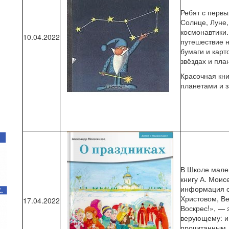
Ребят с первы
Солнце, Луне,
космонавтики
10.04.2022
путешествие н
бумаги и карт
звёздах и пла
Красочная кн
планетами и 
В Школе мале
книгу А. Моис
информация о
Христовом, Ве
17.04.2022
Воскрес!», — 
верующему: и
прочитанным,