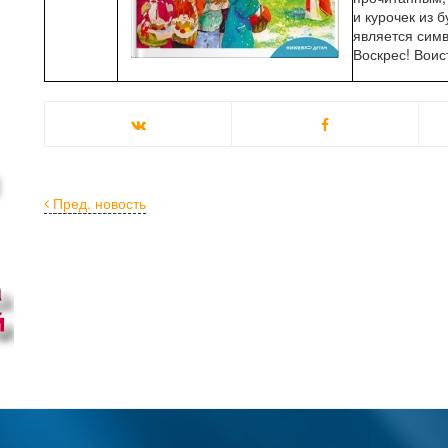
и курочек из 
является симв
Воскрес! Воис
Пред. новость