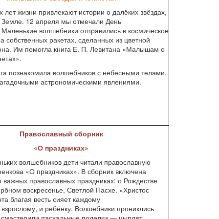
х лет жизни привлекают истории о далёких звёздах,
 Земле. 12 апреля мы отмечали День
. Маленькие волшебники отправились в космическое
а собственных ракетах, сделанных из цветной
она. Им помогла книга Е. П. Левитана «Малышам о
нетах».
ига познакомила волшебников с небесными телами,
загадочными астрономическими явлениями.
Православный сборник
«О праздниках»
ньких волшебников дети читали православную
еенкова «О праздниках». В сборник включена
 важных православных праздниках: о Рождестве
рбном воскресенье, Светлой Пасхе. «Христос
эта благая весть сияет каждому
 взрослому, и ребёнку. Волшебники прониклись
 смастерили пасхальные поделки — цыплят