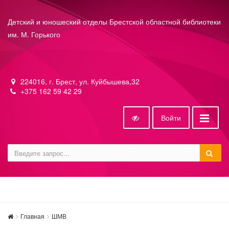
Детский и юношеский отделы Брестской областной библиотеки
им. М. Горького
224016, г. Брест, ул. Куйбышева,32
+375 162 59 42 29
Войти
Главная
ШМВ