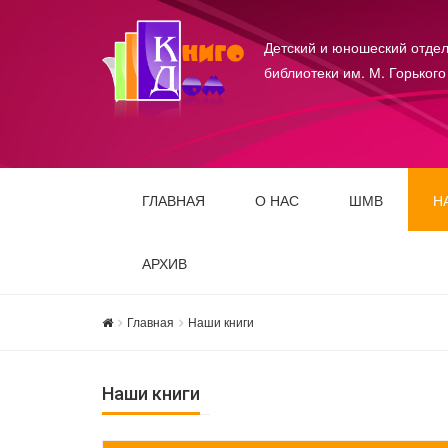
Детский и юношеский отдел
библиотеки им. М. Горького
ГЛАВНАЯ
О НАС
ШМВ
Н
АРХИВ
Главная
Наши книги
Наши книги