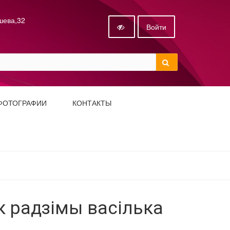
ышева,32
Войти
ФОТОГРАФИИ
КОНТАКТЫ
ок радзімы васілька