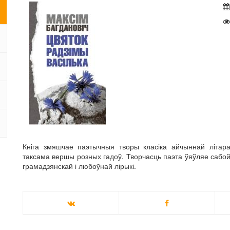
Кніга змяшчае паэтычныя творы класіка айчыннай літара
таксама вершы розных гадоў. Творчасць паэта ўяўляе сабой
грамадзянскай і любоўнай лірыкі.