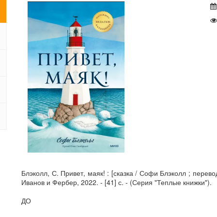
Блэколл, С. Привет, маяк! : [сказка / Софи Блэколл ; перев
Иванов и Фербер, 2022. - [41] с. - (Серия "Теплые книжки").
ДО