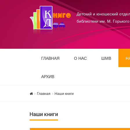
Детский и юношеский отдел
библиотеки им. М. Горького
ГЛАВНАЯ
О НАС
ШМВ
Н
АРХИВ
Главная
Наши книги
Наши книги