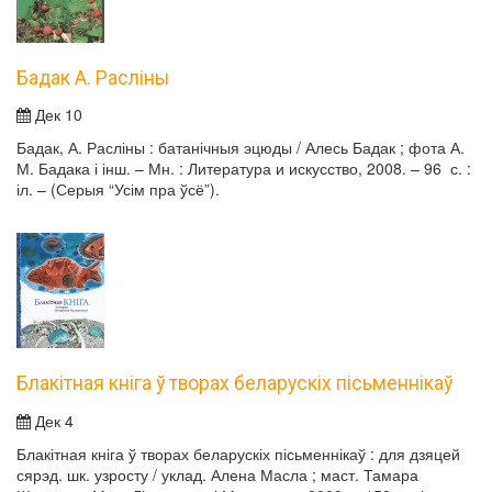
Бадак А. Расліны
Дек 10
Бадак, А. Расліны : батанічныя эцюды / Алесь Бадак ; фота А.
М. Бадака і інш. – Мн. : Литература и искусство, 2008. – 96 с. :
іл. – (Серыя “Усім пра ўсё”).
Блакітная кніга ў творах беларускіх пісьменнікаў
Дек 4
Блакітная кніга ў творах беларускіх пісьменнікаў : для дзяцей
сярэд. шк. узросту / уклад. Алена Масла ; маст. Тамара