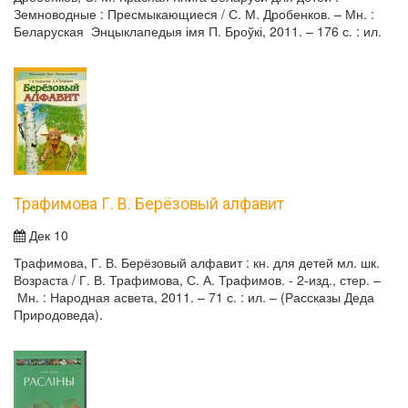
Земноводные : Пресмыкающиеся / С. М. Дробенков. – Мн. :
Беларуская Энцыклапедыя імя П. Броўкі, 2011. – 176 с. : ил.
Трафимова Г. В. Берёзовый алфавит
Дек 10
Трафимова, Г. В. Берёзовый алфавит : кн. для детей мл. шк.
Возраста / Г. В. Трафимова, С. А. Трафимов. - 2-изд., стер. –
Мн. : Народная асвета, 2011. – 71 с. : ил. – (Рассказы Деда
Природоведа).