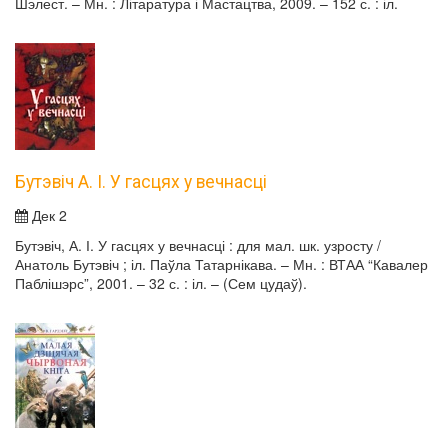
Шэлест. – Мн. : Літаратура і Мастацтва, 2009. – 152 с. : іл.
Бутэвіч А. І. У гасцях у вечнасці
Дек 2
Бутэвіч, А. І. У гасцях у вечнасці : для мал. шк. узросту /
Анатоль Бутэвіч ; іл. Паўла Татарнікава. – Мн. : ВТАА “Кавалер
Паблішэрс”, 2001. – 32 с. : іл. – (Сем цудаў).