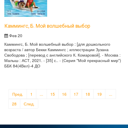
Каммингс, Б. Мой волшебный выбор
Фев 20
Каммингс, Б. Мой волшебный выбор : [для дошкольного
возраста / автор Бекки Каммингс ; иллюстрации Зузана
Свободова ; [перевод с английского К. Комаровой]. - Москва :
Малыш : АСТ, 2021. - [35] с.. - (Серия "Мой прекрасный мир")
ББК 84(4Вел)-4 ДО
Пред.
1
...
15
16
17
18
19
...
28
След.