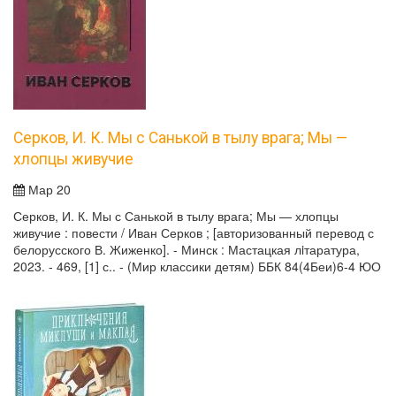
Серков, И. К. Мы с Санькой в тылу врага; Мы —
хлопцы живучие
Мар 20
Серков, И. К. Мы с Санькой в тылу врага; Мы — хлопцы
живучие : повести / Иван Серков ; [авторизованный перевод с
белорусского В. Жиженко]. - Минск : Мастацкая лiтаратура,
2023. - 469, [1] с.. - (Мир классики детям) ББК 84(4Беи)6-4 ЮО