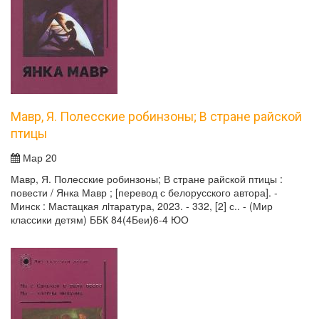
Мавр, Я. Полесские робинзоны; В стране райской
птицы
Мар 20
Мавр, Я. Полесские робинзоны; В стране райской птицы :
повести / Янка Мавр ; [перевод с белорусского автора]. -
Минск : Мастацкая лiтаратура, 2023. - 332, [2] с.. - (Мир
классики детям) ББК 84(4Беи)6-4 ЮО