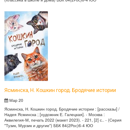
Ясминска, Н. Кошкин город. Бродячие истории
Мар 20
Ясминска, Н. Кошкин город. Бродячие истории : [рассказы] /
Надея Ясминска ; [художник Е. Галецкая]. - Москва :
Аквилегия-М, печать 2022 (макет 2023). - 221, [2] с.. - (Серия
"Тузик, Мурзик и другие") ББК 84(2Рос)6-4 ЮО