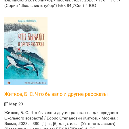
(Серия "Школьник-ютубер") ББК 84(7Сое)-4 ЮО
Житков, Б. С. Что бывало и другие рассказы
Мар 20
Житков, Б. С. Что бывало и другие рассказы : [для среднего
школьного возраста] / Борис Степанович Житков. - Москва :
Эксмо, 2023. - 380, [1] с., [6] л. цв. ил.. - (Уютная классика). -
(Классика в школе и дома) ББК 84(2Рос)6-4 ЮО