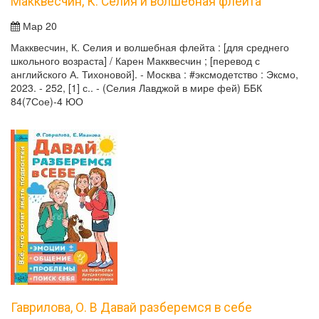
Макквесчин, К. Селия и волшебная флейта
Мар 20
Макквесчин, К. Селия и волшебная флейта : [для среднего
школьного возраста] / Карен Макквесчин ; [перевод с
английского А. Тихоновой]. - Москва : #эксмодетство : Эксмо,
2023. - 252, [1] с.. - (Селия Лавджой в мире фей) ББК
84(7Сое)-4 ЮО
Гаврилова, О. В Давай разберемся в себе