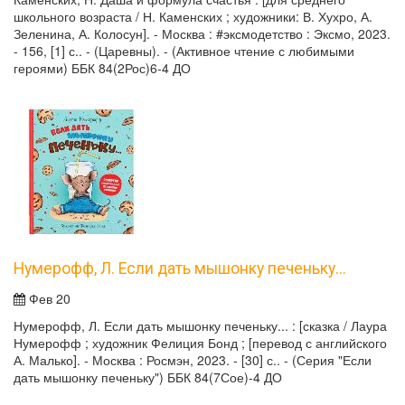
школьного возраста / Н. Каменских ; художники: В. Хухро, А.
Зеленина, А. Колосун]. - Москва : #эксмодетство : Эксмо, 2023.
- 156, [1] с.. - (Царевны). - (Активное чтение с любимыми
героями) ББК 84(2Рос)6-4 ДО
Нумерофф, Л. Если дать мышонку печеньку...
Фев 20
Нумерофф, Л. Если дать мышонку печеньку... : [сказка / Лаура
Нумерофф ; художник Фелиция Бонд ; [перевод с английского
А. Малько]. - Москва : Росмэн, 2023. - [30] с.. - (Серия "Если
дать мышонку печеньку") ББК 84(7Сое)-4 ДО