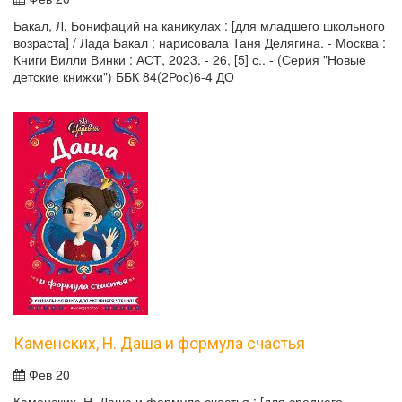
Бакал, Л. Бонифаций на каникулах : [для младшего школьного
возраста] / Лада Бакал ; нарисовала Таня Делягина. - Москва :
Книги Вилли Винки : АСТ, 2023. - 26, [5] с.. - (Серия "Новые
детские книжки") ББК 84(2Рос)6-4 ДО
Каменских, Н. Даша и формула счастья
Фев 20
Каменских, Н. Даша и формула счастья : [для среднего