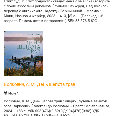
Стиксруд, У. Этот подросток сведет меня с ума! : как говорить
с почти взрослым ребенком / Уильям Стиксруд, Нед Джонсон ;
перевод с английского Надежды Вершининой. - Москва :
Манн, Иванов и Фербер, 2023. - 413, [2] с.. - (Переходный
возраст. Помочь детям повзрослеть) ББК 88.576.5 ЮО
Волкович, А. М. День шепота трав
Июл 1
Волкович, А. М. День шепота трав : очерки, путевые заметки,
эссе, зарисовки / Александр Волкович. - Брест : Альтернатива,
2024. - 183 с. УДК 908(476)(0:82) УДК 94(476)(0:82) УДК
821.161.1(476)-3 ББК 84(4Беи)6-4 ЮО