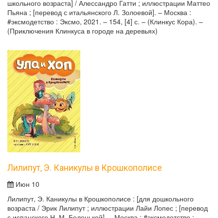
школьного возраста] / Алессандро Гатти ; иллюстрации Маттео
Пьяна ; [перевод с итальянского Л. Золоевой]. – Москва :
#эксмодетство : Эксмо, 2021. – 154, [4] с. – (Клинкус Кора). –
(Приключения Клинкуса в городе на деревьях)
Лилипут, Э. Каникулы в Крошкополисе
Июн 10
Лилипут, Э. Каникулы в Крошкополисе : [для дошкольного
возраста / Эрик Лилипут ; иллюстрации Лайи Лопес ; [перевод
с испанского Н. М. Беленькой]. – Москва : #эксмодетство :