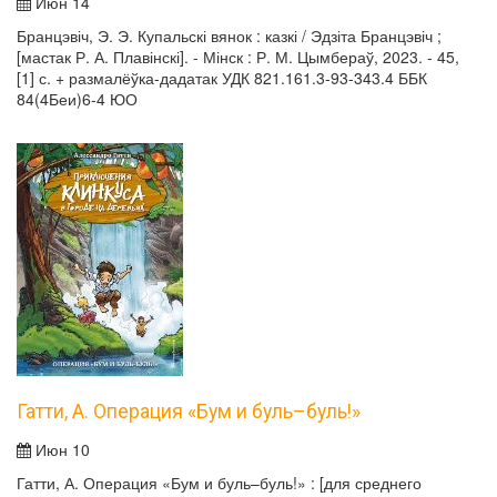
Июн 14
Бранцэвіч, Э. Э. Купальскі вянок : казкі / Эдзіта Бранцэвіч ;
[мастак Р. А. Плавінскі]. - Мінск : Р. М. Цымбераў, 2023. - 45,
[1] с. + размалёўка-дадатак УДК 821.161.3-93-343.4 ББК
84(4Беи)6-4 ЮО
Гатти, А. Операция «Бум и буль–буль!»
Июн 10
Гатти, А. Операция «Бум и буль–буль!» : [для среднего