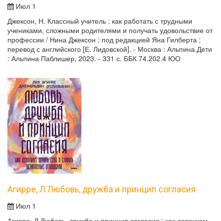
Июл 1
Джексон, Н. Классный учитель : как работать с трудными
учениками, сложными родителями и получать удовольствие от
профессии / Нина Джексон ; под редакцией Яна Гилберта ;
перевод с английского [Е. Лидовской]. - Москва : Альпина.Дети
: Альпина Паблишер, 2023. - 331 с. ББК 74.202.4 ЮО
Агирре, Л Любовь, дружба и принцип согласия
Июл 1
Агирре, Л Любовь, дружба и принцип согласия : как девочкам