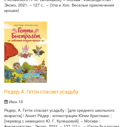
Эксмо, 2021. – 127 с.. – (Ула и Хоп. Веселые приключения
крошек)
Редер, А. Гетти спасает усадьбу
Июн 10
Редер, А. Гетти спасает усадьбу : [для среднего школьного
возраста] / Аннет Рёдер ; иллюстрации Юлии Кристианс ;
[перевод с немецкого Ю. Г. Кулешовой]. – Москва :
#эксмодетство : Эксмо, 2021. – 137, [1] с.. – (Гетти Быстролет,