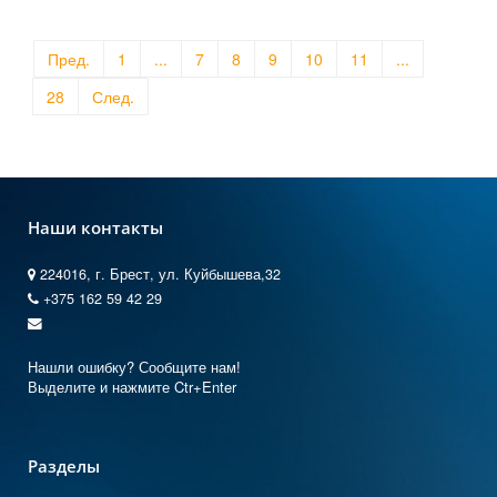
Пред.
1
...
7
8
9
10
11
...
28
След.
Наши контакты
224016, г. Брест, ул. Куйбышева,32
+375 162 59 42 29
Нашли ошибку? Сообщите нам!
Выделите и нажмите Ctr+Enter
Разделы