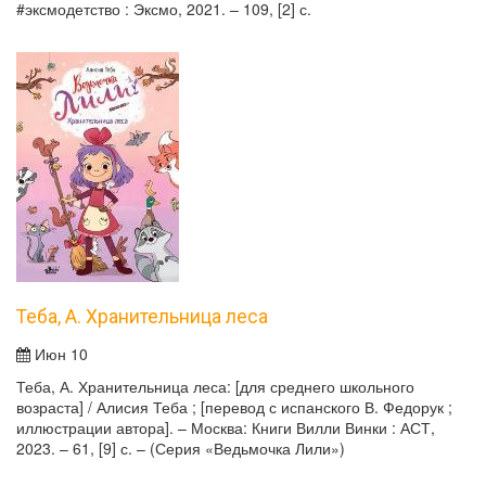
#эксмодетство : Эксмо, 2021. – 109, [2] с.
Теба, А. Хранительница леса
Июн 10
Теба, А. Хранительница леса: [для среднего школьного
возраста] / Алисия Теба ; [перевод с испанского В. Федорук ;
иллюстрации автора]. – Москва: Книги Вилли Винки : АСТ,
2023. – 61, [9] с. – (Серия «Ведьмочка Лили»)