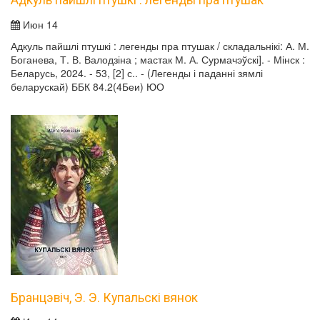
Адкуль пайшлі птушкі : легенды пра птушак
Июн 14
Адкуль пайшлі птушкі : легенды пра птушак / складальнікі: А. М.
Боганева, Т. В. Валодзіна ; мастак М. А. Сурмачэўскі]. - Мінск :
Беларусь, 2024. - 53, [2] с.. - (Легенды і паданні зямлі
беларускай) ББК 84.2(4Беи) ЮО
Бранцэвіч, Э. Э. Купальскі вянок