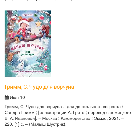
Гримм, С. Чудо для ворчуна
Июн 10
Гримм, С. Чудо для ворчуна : [для дошкольного возраста /
Сандра Гримм ; [иллюстрации А. Гроте ; перевод с немецкого
В. А. Ивановой]. – Москва : #эксмодетство : Эксмо, 2021. –
220, [1] с. – (Малыш Шустрик).