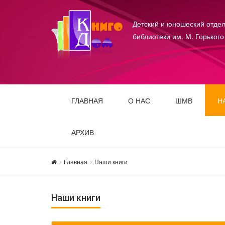
Детский и юношеский отдел
библиотеки им. М. Горького
ГЛАВНАЯ
О НАС
ШМВ
Н
АРХИВ
Главная
Наши книги
Наши книги