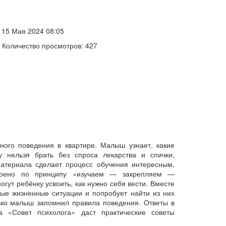
15 Мая 2024 08:05
Количество просмотров: 427
ного поведения в квартире. Малыш узнает, какие
у нельзя брать без спроса лекарства и спички,
материала сделает процесс обучения интересным,
троено по принципу «изучаем — закрепляем —
ут ребёнку усвоить, как нужно себя вести. Вместе
ые жизненные ситуации и попробует найти из них
лько малыш запомнил правила поведения. Ответы в
а «Совет психолога» даст практические советы