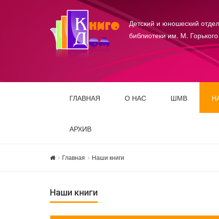
Детский и юношеский отдел
библиотеки им. М. Горького
ГЛАВНАЯ
О НАС
ШМВ
Н
АРХИВ
Главная
Наши книги
Наши книги