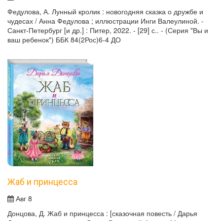
Федулова, А. Лунный кролик : новогодняя сказка о дружбе и
чудесах / Анна Федулова ; иллюстрации Инги Валеулиной. -
Санкт-Петербург [и др.] : Питер, 2022. - [29] с.. - (Серия "Вы и
ваш ребенок") ББК 84(2Рос)6-4 ДО
Жаб и принцесса
Авг 8
Донцова, Д. Жаб и принцесса : [сказочная повесть / Дарья