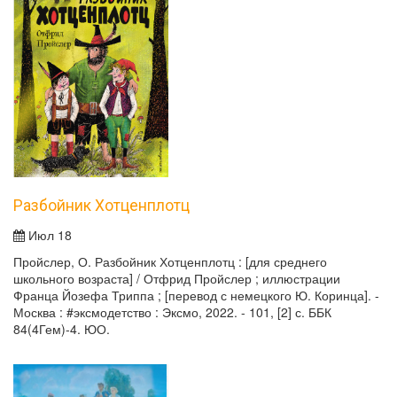
Разбойник Хотценплотц
Июл 18
Пройслер, О. Разбойник Хотценплотц : [для среднего
школьного возраста] / Отфрид Пройслер ; иллюстрации
Франца Йозефа Триппа ; [перевод с немецкого Ю. Коринца]. -
Москва : #эксмодетство : Эксмо, 2022. - 101, [2] с. ББК
84(4Гем)-4. ЮО.