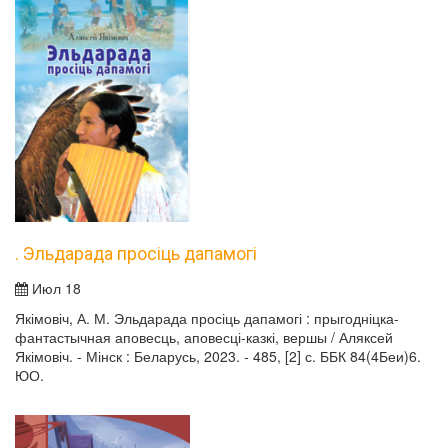
. Эльдарада просіць дапамогі
Июл 18
Якімовіч, А. М. Эльдарада просіць дапамогі : прыгодніцка-
фантастычная аповесць, аповесці-казкі, вершы / Аляксей
Якімовіч. - Мінск : Беларусь, 2023. - 485, [2] с. ББК 84(4Беи)6.
ЮО.