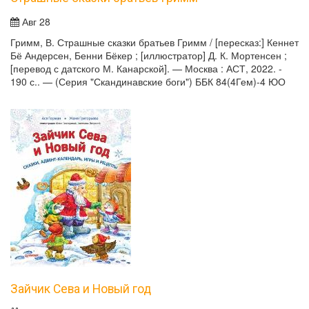
Авг 28
Гримм, В. Страшные сказки братьев Гримм / [пересказ:] Кеннет
Бё Андерсен, Бенни Бёкер ; [иллюстратор] Д. К. Мортенсен ;
[перевод с датского М. Канарской]. — Москва : АСТ, 2022. -
190 с.. — (Серия "Скандинавские боги") ББК 84(4Гем)-4 ЮО
Зайчик Сева и Новый год