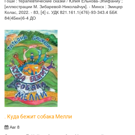
Гоши : терапевтические сказки / Юлия Ельнова-Эпифаниу ;
[иллюстрации М. Зибаревой-Николайчук]. - Минск : Змицер
Колас, 2022. - 83, [4] с. УДК 821.161.1(476)-93-343.4 ББК
84(4Беи)6-4 ДО
. Куда бежит собака Мелли
Авг 8