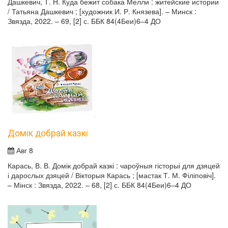
Дашкевич, Т. Н. Куда бежит собака Мелли : житейские истории
/ Татьяна Дашкевич ; [художник И. Р. Князева]. – Минск :
Звязда, 2022. – 69, [2] с. ББК 84(4Беи)6–4 ДО
Домік добрай казкі
Авг 8
Карась, В. В. Домік добрай казкі : чароўныя гісторыі для дзяцей
і дарослых дзяцей / Вікторыя Карась ; [мастак Т. М. Філіповіч].
– Мінск : Звязда, 2022. – 68, [2] с. ББК 84(4Беи)6–4 ДО