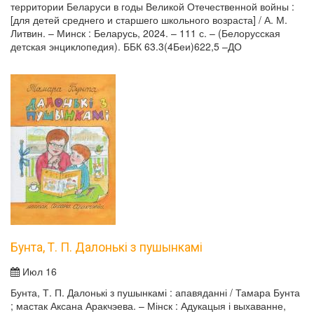
территории Беларуси в годы Великой Отечественной войны :
[для детей среднего и старшего школьного возраста] / А. М.
Литвин. – Минск : Беларусь, 2024. – 111 с. – (Белорусская
детская энциклопедия). ББК 63.3(4Беи)622,5 –ДО
Бунта, Т. П. Далонькі з пушынкамі
Июл 16
Бунта, Т. П. Далонькі з пушынкамі : апавяданні / Тамара Бунта
; мастак Аксана Аракчэева. – Мінск : Адукацыя і выхаванне,