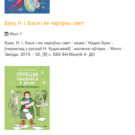
Бука, Н. І. Бася і яе чароўны свет
Июл 1
Бука, Н. І. Бася і яе чароўны свет : казка / Надзя Бука ;
[пераклад з рускай Н. Кудасавай] ; малюнкі аўтара. - Мінск :
Звязда, 2019. - 32, [8] с. ББК 84(4Беи)6-4- ДО