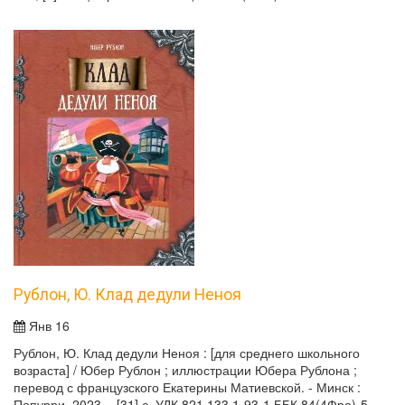
Рублон, Ю. Клад дедули Неноя
Янв 16
Рублон, Ю. Клад дедули Неноя : [для среднего школьного
возраста] / Юбер Рублон ; иллюстрации Юбера Рублона ;
перевод с французского Екатерины Матиевской. - Минск :
Попурри, 2023. - [31] с. УДК 821.133.1-93-1 ББК 84(4Фра)-5.