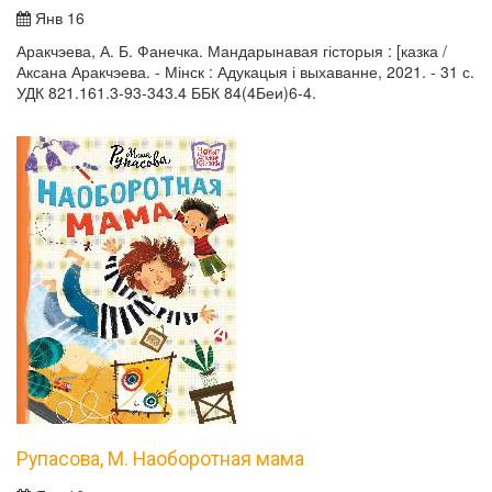
Янв 16
Аракчэева, А. Б. Фанечка. Мандарынавая гісторыя : [казка /
Аксана Аракчэева. - Мінск : Адукацыя і выхаванне, 2021. - 31 с.
УДК 821.161.3-93-343.4 ББК 84(4Беи)6-4.
Рупасова, М. Наоборотная мама