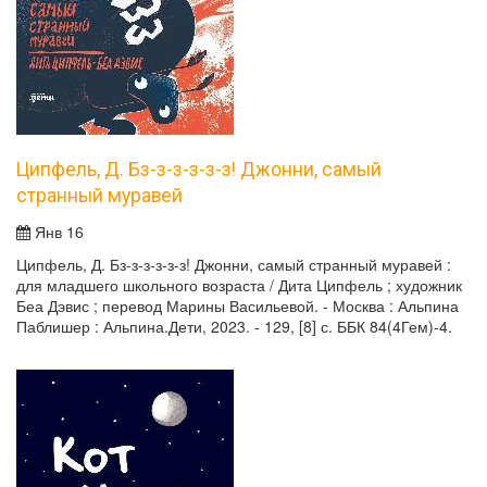
Ципфель, Д. Бз-з-з-з-з-з! Джонни, самый
странный муравей
Янв 16
Ципфель, Д. Бз-з-з-з-з-з! Джонни, самый странный муравей :
для младшего школьного возраста / Дита Ципфель ; художник
Беа Дэвис ; перевод Марины Васильевой. - Москва : Альпина
Паблишер : Альпина.Дети, 2023. - 129, [8] с. ББК 84(4Гем)-4.