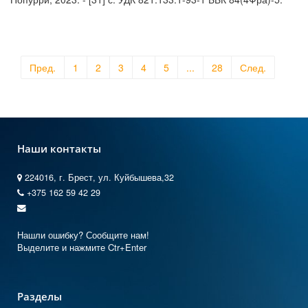
Пред.
1
2
3
4
5
...
28
След.
Наши контакты
224016, г. Брест, ул. Куйбышева,32
+375 162 59 42 29
Нашли ошибку? Сообщите нам!
Выделите и нажмите Ctr+Enter
Разделы