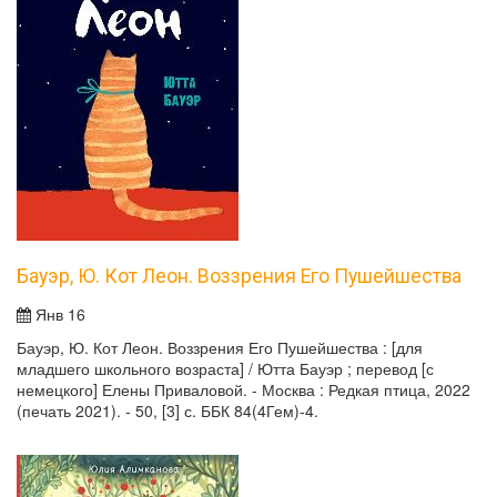
Бауэр, Ю. Кот Леон. Воззрения Его Пушейшества
Янв 16
Бауэр, Ю. Кот Леон. Воззрения Его Пушейшества : [для
младшего школьного возраста] / Ютта Бауэр ; перевод [с
немецкого] Елены Приваловой. - Москва : Редкая птица, 2022
(печать 2021). - 50, [3] с. ББК 84(4Гем)-4.