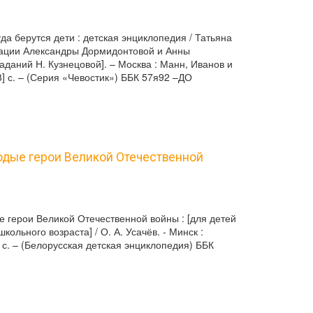
уда берутся дети : детская энциклопедия / Татьяна
ации Александры Дормидонтовой и Анны
заданий Н. Кузнецовой]. – Москва : Манн, Иванов и
[3] с. – (Серия «Чевостик») ББК 57я92 –ДО
лодые герои Великой Отечественной
е герои Великой Отечественной войны : [для детей
кольного возраста] / О. А. Усачёв. - Минск :
7 с. – (Белорусская детская энциклопедия) ББК