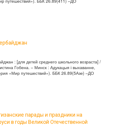
«Мир путешествий»). ББК 26.89(411) –ДО
Азербайджан
айджан : [для детей среднего школьного возраста] /
стина Гобена. – Минск : Адукацыя і выхаванне,
(Серия «Мир путешествий»). ББК 26.89(5Азе) –ДО
ртизанские парады и праздники на
руси в годы Великой Отечественной