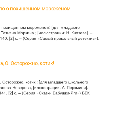
Дело о похищенном мороженом
 о похищенном мороженом: [для младшего
 Татьяна Моркина ; [иллюстрации: Н. Князева]. –
 140, [2] с. – (Серия «Самый прикольный детектив»).
, О. Осторожно, котик!
 Осторожно, котик!: [для младшего школьного
ванова-Неверова; [иллюстрации: А. Перкмини]. –
141, [2] с. – (Серия «Сказки Бабушки-Яги») ББК