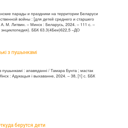
анские парады и праздники на территории Беларуси
ственной войны : [для детей среднего и старшего
 А. М. Литвин. – Минск : Беларусь, 2024. – 111 с. –
 энциклопедия). ББК 63.3(4Беи)622,5 –ДО
нькі з пушынкамі
 з пушынкамі : апавяданні / Тамара Бунта ; мастак
інск : Адукацыя і выхаванне, 2024. – 38, [1] с. ББК
Откуда берутся дети