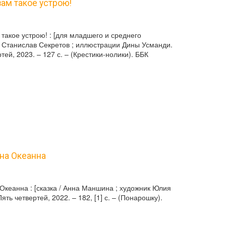
 вам такое устрою!
 такое устрою! : [для младшего и среднего
/ Станислав Секретов ; иллюстрации Дины Усманди.
тей, 2023. – 127 с. – (Крестики-нолики). ББК
нна Океанна
Океанна : [сказка / Анна Маншина ; художник Юлия
ять четвертей, 2022. – 182, [1] с. – (Понарошку).