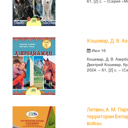
61, [2] с. – (Серия 
Кошевар, Д. В. 
Июл 16
Кошевар, Д. В. Азерб
Дмитрий Кошевар, Кри
2024. – 61, [2] с. – 
Литвин, А. М. Па
территории Бела
войны