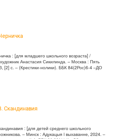
 Черничка
ничка : [для младшего школьного возраста] /
художник Анастасия Сикилинда. – Москва : Пять
3, [2] с. – (Крестики-нолики). ББК 84(2Рос)6-4 –ДО
В. Скандинавия
кандинавия : [для детей среднего школьного
пожникова. – Минск : Адукацыя i выхаванне, 2024. –