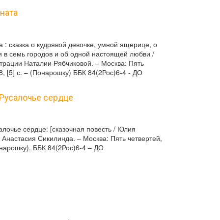
оната
а : сказка о кудрявой девочке, умной ящерице, о
 в семь городов и об одной настоящей любви /
трации Наталии Рябчиковой. – Москва: Пять
8, [5] с. – (Понарошку) ББК 84(2Рос)6-4 - ДО
 Русалочье сердце
алочье сердце: [сказочная повесть / Юлия
 Анастасия Сикилинда. – Москва: Пять четвертей,
Понарошку). ББК 84(2Рос)6-4 – ДО