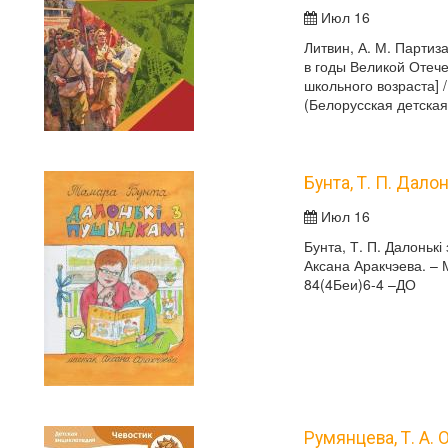
Июл 16
Литвин, А. М. Партиз
в годы Великой Отече
школьного возраста] /
(Белорусская детская
Бунта, Т. П. Дало
Июл 16
Бунта, Т. П. Далонькі
Аксана Аракчэева. – М
84(4Беи)6-4 –ДО
Румянцева, Т. А. 